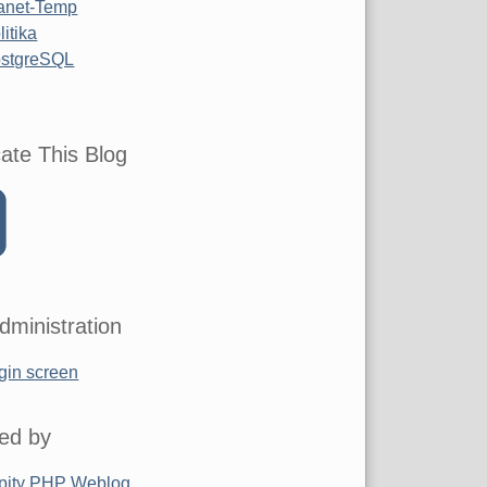
anet-Temp
litika
stgreSQL
ate This Blog
dministration
gin screen
ed by
pity PHP Weblog