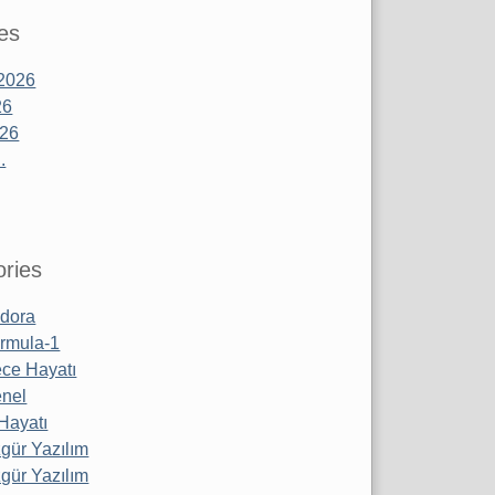
es
2026
26
026
.
ries
dora
rmula-1
ce Hayatı
nel
 Hayatı
gür Yazılım
gür Yazılım