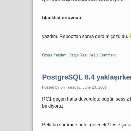
blacklist nouveau
yazdım. Reboottan sonra derdim çözüldü.
Categories:
Özgür Yazılım
,
Özgür Yazılım
|
1 Comment
PostgreSQL 8.4 yaklaşırke
Posted by
on
Tuesday, June 23. 2009
RC1 geçen hafta duyuruldu; bugün sessiz b
bekliyoruz.
Peki bu sürümde neler gelecek? Liste şura