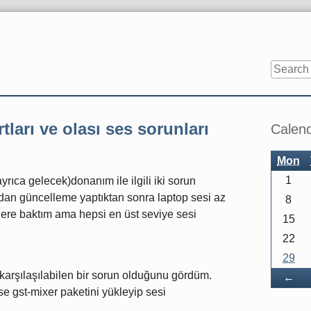
Sidebar
tları ve olası ses sorunları
Calen
Mon
1
yrıca gelecek)donanım ile ilgili iki sorun
 9'dan güncelleme yaptıktan sonra laptop sesi az
8
lere baktım ama hepsi en üst seviye sesi
15
22
29
karşılaşılabilen bir sorun olduğunu gördüm.
Ba
←
rse gst-mixer paketini yükleyip sesi