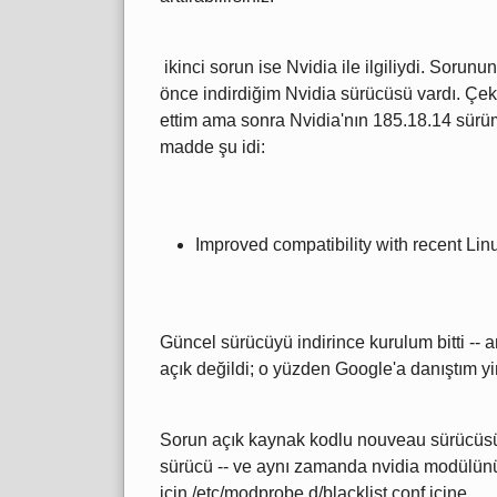
ikinci sorun ise Nvidia ile ilgiliydi. Sorun
önce indirdiğim Nvidia sürücüsü vardı. Çekird
ettim ama sonra Nvidia'nın 185.18.14 sürü
madde şu idi:
Improved compatibility with recent Lin
Güncel sürücüyü indirince kurulum bitti --
açık değildi; o yüzden Google'a danıştım yi
Sorun açık kaynak kodlu nouveau sürücüsü i
sürücü -- ve aynı zamanda nvidia modülü
için /etc/modprobe.d/blacklist.conf içine