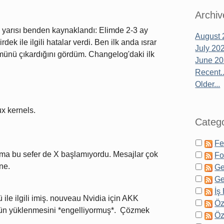
Archiv
un yarısı benden kaynaklandı: Elimde 2-3 ay
August 
ek ile ilgili hatalar verdi. Ben ilk anda ısrar
July 20
münü çıkardığını gördüm. Changelog'daki ilk
June 2
Recent..
Older...
ux kernels.
Catego
Fe
 ama bu sefer de X başlamıyordu. Mesajlar çok
Fo
ne.
Ge
Ge
İş
le ilgili imiş. nouveau Nvidia için AKK
Öz
nün yüklenmesini *engelliyormuş*. Çözmek
Öz