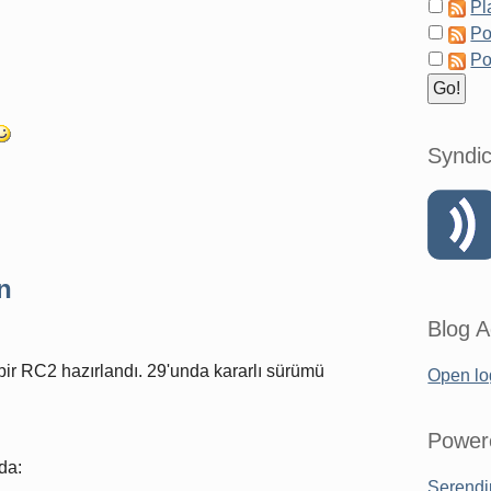
Pl
Po
Po
Syndic
n
Blog A
ir RC2 hazırlandı. 29'unda kararlı sürümü
Open lo
Power
da:
Serendi