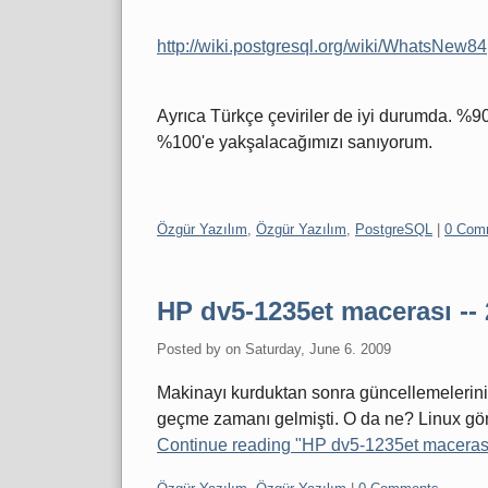
http://wiki.postgresql.org/wiki/WhatsNew84
Ayrıca Türkçe çeviriler de iyi durumda. %9
%100'e yakşalacağımızı sanıyorum.
Categories:
Özgür Yazılım
,
Özgür Yazılım
,
PostgreSQL
|
0 Com
HP dv5-1235et macerası --
Posted by
on
Saturday, June 6. 2009
Makinayı kurduktan sonra güncellemelerini b
geçme zamanı gelmişti. O da ne? Linux gör
Continue reading "HP dv5-1235et macerası 
Categories: