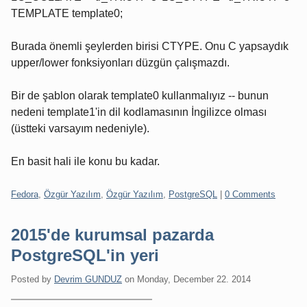
TEMPLATE template0;
Burada önemli şeylerden birisi CTYPE. Onu C yapsaydık
upper/lower fonksiyonları düzgün çalışmazdı.
Bir de şablon olarak template0 kullanmalıyız -- bunun
nedeni template1'in dil kodlamasının İngilizce olması
(üstteki varsayım nedeniyle).
En basit hali ile konu bu kadar.
Categories:
Fedora
,
Özgür Yazılım
,
Özgür Yazılım
,
PostgreSQL
|
0 Comments
2015'de kurumsal pazarda
PostgreSQL'in yeri
Posted by
Devrim GUNDUZ
on
Monday, December 22. 2014