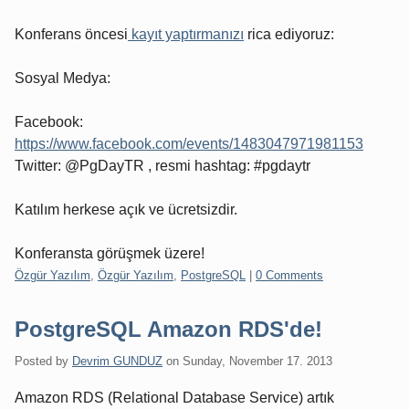
Konferans öncesi
kayıt yaptırmanızı
rica ediyoruz:
Sosyal Medya:
Facebook:
https://www.facebook.com/events/1483047971981153
Twitter: @PgDayTR , resmi hashtag: #pgdaytr
Katılım herkese açık ve ücretsizdir.
Konferansta görüşmek üzere!
Categories:
Özgür Yazılım
,
Özgür Yazılım
,
PostgreSQL
|
0 Comments
PostgreSQL Amazon RDS'de!
Posted by
Devrim GUNDUZ
on
Sunday, November 17. 2013
Amazon RDS (Relational Database Service) artık