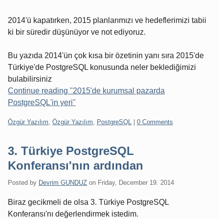
2014'ü kapatırken, 2015 planlarımızı ve hedeflerimizi tabii
ki bir süredir düşünüyor ve not ediyoruz.
Bu yazıda 2014'ün çok kısa bir özetinin yanı sıra 2015'de
Türkiye'de PostgreSQL konusunda neler beklediğimizi
bulabilirsiniz
Continue reading "2015'de kurumsal pazarda
PostgreSQL'in yeri"
Categories:
Özgür Yazılım
,
Özgür Yazılım
,
PostgreSQL
|
0 Comments
3. Türkiye PostgreSQL
Konferansı'nın ardından
Posted by
Devrim GUNDUZ
on
Friday, December 19. 2014
Biraz gecikmeli de olsa 3. Türkiye PostgreSQL
Konferansı'nı değerlendirmek istedim.