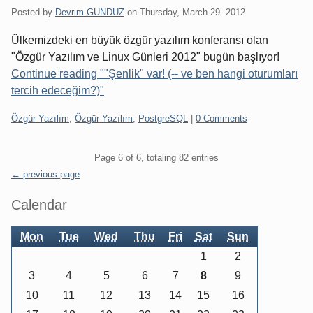
Posted by
Devrim GUNDUZ
on
Thursday, March 29. 2012
Ülkemizdeki en büyük özgür yazılım konferansı olan
"Özgür Yazılım ve Linux Günleri 2012" bugün başlıyor!
Continue reading ""Şenlik" var! (-- ve ben hangi oturumları
tercih edeceğim?)"
Categories:
Özgür Yazılım
,
Özgür Yazılım
,
PostgreSQL
|
0 Comments
Pagination
Page 6 of 6, totaling 82 entries
← previous page
Sidebar
Calendar
Mon
Tue
Wed
Thu
Fri
Sat
Sun
1
2
3
4
5
6
7
8
9
10
11
12
13
14
15
16