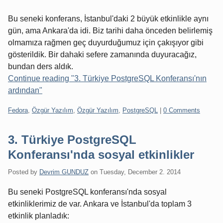
Bu seneki konferans, İstanbul'daki 2 büyük etkinlikle aynı
gün, ama Ankara'da idi. Biz tarihi daha önceden belirlemiş
olmamıza rağmen geç duyurduğumuz için çakışıyor gibi
gösterildik. Bir dahaki sefere zamanında duyuracağız,
bundan ders aldık.
Continue reading "3. Türkiye PostgreSQL Konferansı'nın
ardından"
Categories:
Fedora
,
Özgür Yazılım
,
Özgür Yazılım
,
PostgreSQL
|
0 Comments
3. Türkiye PostgreSQL
Konferansı'nda sosyal etkinlikler
Posted by
Devrim GUNDUZ
on
Tuesday, December 2. 2014
Bu seneki PostgreSQL konferansı'nda sosyal
etkinliklerimiz de var. Ankara ve İstanbul'da toplam 3
etkinlik planladık: