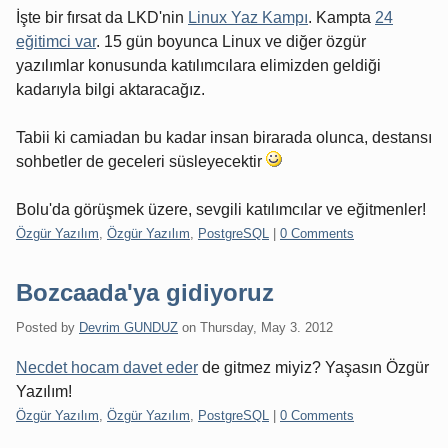
İşte bir fırsat da LKD'nin
Linux Yaz Kampı
. Kampta
24
eğitimci var
. 15 gün boyunca Linux ve diğer özgür
yazılımlar konusunda katılımcılara elimizden geldiği
kadarıyla bilgi aktaracağız.
Tabii ki camiadan bu kadar insan birarada olunca, destansı
sohbetler de geceleri süsleyecektir
Bolu'da görüşmek üzere, sevgili katılımcılar ve eğitmenler!
Categories:
Özgür Yazılım
,
Özgür Yazılım
,
PostgreSQL
|
0 Comments
Bozcaada'ya gidiyoruz
Posted by
Devrim GUNDUZ
on
Thursday, May 3. 2012
Necdet hocam davet eder
de gitmez miyiz? Yaşasın Özgür
Yazılım!
Categories:
Özgür Yazılım
,
Özgür Yazılım
,
PostgreSQL
|
0 Comments