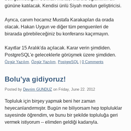
gününe katılacak. Kendisi ünlü Siyah modun geliştiricisi.
Ayrıca, canım hocamız Mustafa Karakaplan da orada
olacak. Hakan Uygun ve diğer tüm penguenleri de
birarada görebileceğiniz bu konferansı kaçırmayın.
Kayıtlar 15 Aralık'da açılacak. Karar verin şimdiden.
PostgreSQL'e geleceklerle görüşmek üzere şimdiden.
Categories:
Özgür Yazılım
,
Özgür Yazılım
,
PostgreSQL
|
0 Comments
Bolu'ya gidiyoruz!
Posted by
Devrim GUNDUZ
on
Friday, June 22. 2012
Topluluk için birşey yapmak beni her zaman
heyecanlandırmıştır. Bugün ne biliyorsam hep topluluklar
sayesinde öğrendim, ve bunu bir şekilde topluluğa geri
vermek istiyorum -- elimden geldiği kadarıyla.