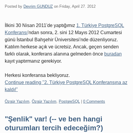
Posted by
Devrim GUNDUZ
on
Friday, April 27. 2012
İlkini 30 Nisan 2011'de yaptığımız
1. Türkiye PostgreSQL
Konferansı
'ndan sonra, 2. sini 12 Mayıs 2012 Cumartesi
günü İstanbul Bahşehir Üniversitesi'nde düzenliyoruz.
Katılım herkese açık ve ücretsiz. Ancak, geçen senden
farklı olarak, konferans alanına gelmeden önce
buradan
kayıt yaptırmanız gerekiyor.
Herkesi konferansa bekliyoruz.
Continue reading "2. Türkiye PostgreSQL Konferansına az
kaldı!"
Categories:
Özgür Yazılım
,
Özgür Yazılım
,
PostgreSQL
|
0 Comments
"Şenlik" var! (-- ve ben hangi
oturumları tercih edeceğim?)