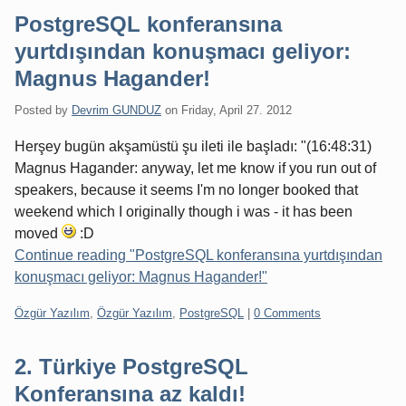
PostgreSQL konferansına
yurtdışından konuşmacı geliyor:
Magnus Hagander!
Posted by
Devrim GUNDUZ
on
Friday, April 27. 2012
Herşey bugün akşamüstü şu ileti ile başladı: "(16:48:31)
Magnus Hagander: anyway, let me know if you run out of
speakers, because it seems I'm no longer booked that
weekend which I originally though i was - it has been
moved
:D
Continue reading "PostgreSQL konferansına yurtdışından
konuşmacı geliyor: Magnus Hagander!"
Categories:
Özgür Yazılım
,
Özgür Yazılım
,
PostgreSQL
|
0 Comments
2. Türkiye PostgreSQL
Konferansına az kaldı!