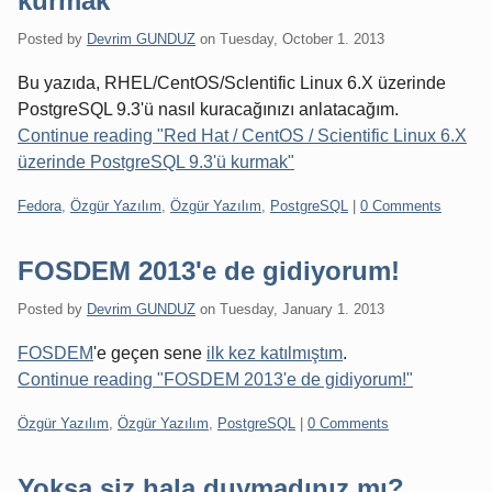
kurmak
Posted by
Devrim GUNDUZ
on
Tuesday, October 1. 2013
Bu yazıda, RHEL/CentOS/Sclentific Linux 6.X üzerinde
PostgreSQL 9.3'ü nasıl kuracağınızı anlatacağım.
Continue reading "Red Hat / CentOS / Scientific Linux 6.X
üzerinde PostgreSQL 9.3'ü kurmak"
Categories:
Fedora
,
Özgür Yazılım
,
Özgür Yazılım
,
PostgreSQL
|
0 Comments
FOSDEM 2013'e de gidiyorum!
Posted by
Devrim GUNDUZ
on
Tuesday, January 1. 2013
FOSDEM
'e geçen sene
ilk kez katılmıştım
.
Continue reading "FOSDEM 2013'e de gidiyorum!"
Categories:
Özgür Yazılım
,
Özgür Yazılım
,
PostgreSQL
|
0 Comments
Yoksa siz hala duymadınız mı?