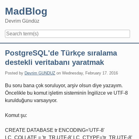
Skip
MadBlog
to
content
Devrim Gündüz
Navigation
PostgreSQL'de Türkçe sıralama
destekli veritabanı yaratmak
Posted by
Devrim GUNDUZ
on
Wednesday, February 17. 2016
Bu soru bana çok soruluyor, arşiv olsun diye yazayım.
Öncelikle bu komut işletim sisteminin İngilizce ve UTF-8
kurulduğunu varsayıyor.
Komut şu:
CREATE DATABASE tr ENCODING='UTF-8'
LC_COLLATE = 'tr_TR.UTF-8' LC_CTYPE='tr_TR.UTF-8'