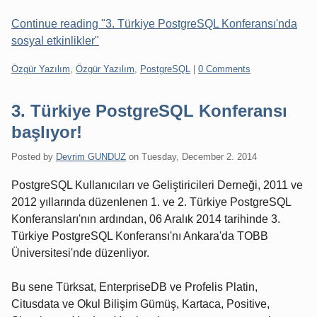
Continue reading "3. Türkiye PostgreSQL Konferansı'nda
sosyal etkinlikler"
Categories:
Özgür Yazılım
,
Özgür Yazılım
,
PostgreSQL
|
0 Comments
3. Türkiye PostgreSQL Konferansı
başlıyor!
Posted by
Devrim GUNDUZ
on
Tuesday, December 2. 2014
PostgreSQL Kullanıcıları ve Geliştiricileri Derneği, 2011 ve
2012 yıllarında düzenlenen 1. ve 2. Türkiye PostgreSQL
Konferansları'nın ardından, 06 Aralık 2014 tarihinde 3.
Türkiye PostgreSQL Konferansı'nı Ankara'da TOBB
Üniversitesi'nde düzenliyor.
Bu sene Türksat, EnterpriseDB ve Profelis Platin,
Citusdata ve Okul Bilişim Gümüş, Kartaca, Positive,