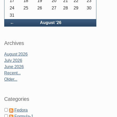
17
18
19
20
21
22
23
24
25
26
27
28
29
30
31
Back
←
August '26
Archives
August 2026
July 2026
June 2026
Recent...
Older...
Categories
Fedora
Formula-1