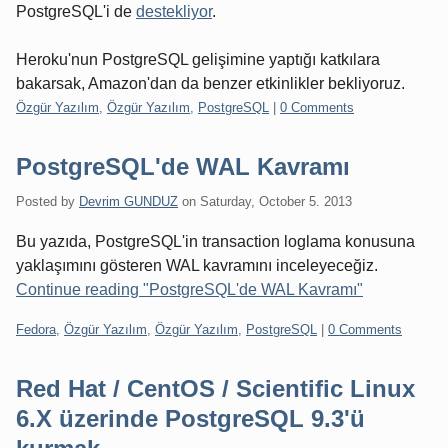
PostgreSQL'i de
destekliyor
.
Heroku'nun PostgreSQL gelişimine yaptığı katkılara
bakarsak, Amazon'dan da benzer etkinlikler bekliyoruz.
Categories:
Özgür Yazılım
,
Özgür Yazılım
,
PostgreSQL
|
0 Comments
PostgreSQL'de WAL Kavramı
Posted by
Devrim GUNDUZ
on
Saturday, October 5. 2013
Bu yazıda, PostgreSQL'in transaction loglama konusuna
yaklaşımını gösteren WAL kavramını inceleyeceğiz.
Continue reading "PostgreSQL'de WAL Kavramı"
Categories:
Fedora
,
Özgür Yazılım
,
Özgür Yazılım
,
PostgreSQL
|
0 Comments
Red Hat / CentOS / Scientific Linux
6.X üzerinde PostgreSQL 9.3'ü