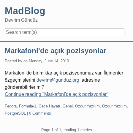
Skip
MadBlog
to
content
Devrim Gündüz
Navigation
Markafoni'de açık pozisyonlar
Posted by
on
Monday, June 14. 2010
Markafoni'de bir miktar açık pozisyonumuz var. İlginenler
özgeçmişlerini
devrim@gunduz.org
adresine
gönderebilirler mi?
Continue reading "Markafoni'de açık pozisyonlar"
Categories:
Fedora
,
Formula-1
,
Gece Hayatı
,
Genel
,
Özgür Yazılım
,
Özgür Yazılım
,
PostgreSQL
|
0 Comments
Pagination
Page 1 of 1, totaling 1 entries