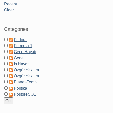
Recent...
Older...
Categories
Fedora
Formula-1
Gece Hayatı
Genel
İş Hayatı
Özgür Yazılım
Özgür Yazılım
Planet-Temp
Politika
PostgreSQL