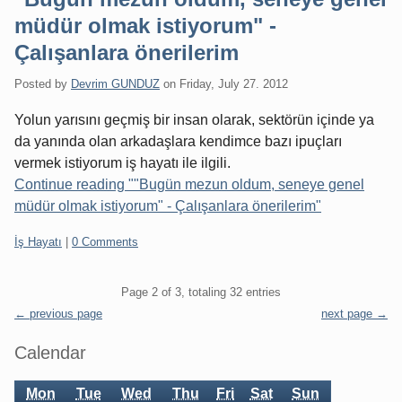
müdür olmak istiyorum" -
Çalışanlara önerilerim
Posted by
Devrim GUNDUZ
on
Friday, July 27. 2012
Yolun yarısını geçmiş bir insan olarak, sektörün içinde ya
da yanında olan arkadaşlara kendimce bazı ipuçları
vermek istiyorum iş hayatı ile ilgili.
Continue reading ""Bugün mezun oldum, seneye genel
müdür olmak istiyorum" - Çalışanlara önerilerim"
Categories:
İş Hayatı
|
0 Comments
Pagination
Page 2 of 3, totaling 32 entries
← previous page
next page →
Sidebar
Calendar
Mon
Tue
Wed
Thu
Fri
Sat
Sun