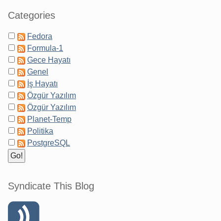
Categories
Fedora
Formula-1
Gece Hayatı
Genel
İş Hayatı
Özgür Yazılım
Özgür Yazılım
Planet-Temp
Politika
PostgreSQL
Syndicate This Blog