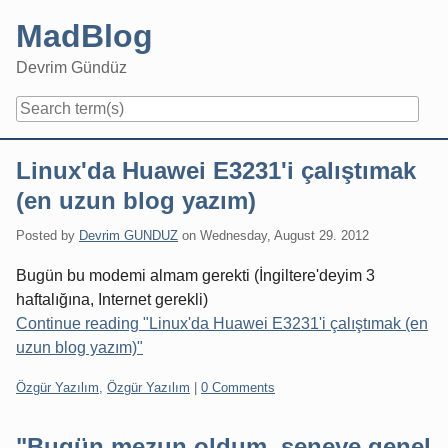
Skip
MadBlog
to
content
Devrim Gündüz
Navigation
Linux'da Huawei E3231'i çalıştımak
(en uzun blog yazım)
Posted by
Devrim GUNDUZ
on
Wednesday, August 29. 2012
Bugün bu modemi almam gerekti (İngiltere'deyim 3
haftalığına, Internet gerekli)
Continue reading "Linux'da Huawei E3231'i çalıştımak (en
uzun blog yazım)"
Categories:
Özgür Yazılım
,
Özgür Yazılım
|
0 Comments
"Bugün mezun oldum, seneye genel