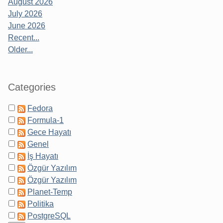
August 2026
July 2026
June 2026
Recent...
Older...
Categories
Fedora
Formula-1
Gece Hayatı
Genel
İş Hayatı
Özgür Yazılım
Özgür Yazılım
Planet-Temp
Politika
PostgreSQL