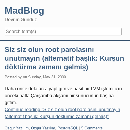
Skip
MadBlog
to
content
Devrim Gündüz
Navigation
Siz siz olun root parolasını
unutmayın (alternatif başlık: Kurşun
döktürme zamanı gelmiş)
Posted by
on
Sunday, May 31. 2009
Daha önce defalarca yaptığım ve basit bir LVM işlemi için
önceki hafta Çarşamba akşamı bir sunucunun başına
gittim.
Continue reading "Siz siz olun root parolasını unutmayın
(alternatif başlık: Kurşun döktürme zamanı gelmiş)"
Categories:
Özgür Yazılım
,
Özgür Yazılım
,
PostgreSQL
|
5 Comments